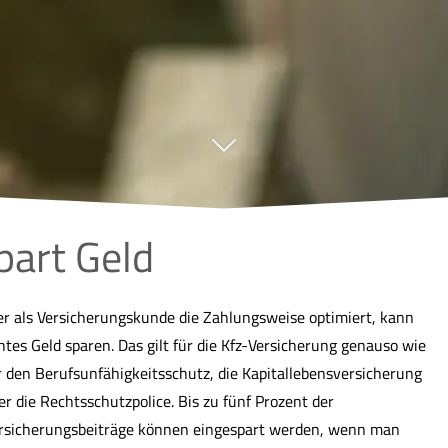
part Geld
r als Versicherungskunde die Zahlungsweise optimiert, kann
htes Geld sparen. Das gilt für die Kfz-Versicherung genauso wie
r den Berufs­unfähig­keitsschutz, die Ka­pi­tal­le­bens­ver­si­che­rung
er die Rechtsschutzpolice. Bis zu fünf Prozent der
rsicherungsbeiträge können eingespart werden, wenn man