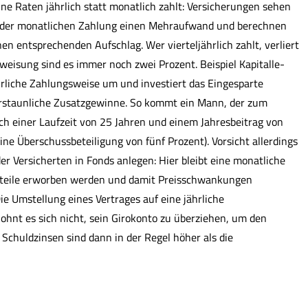
ine Raten jährlich statt monatlich zahlt: Versicherungen sehen
 der monatlichen Zahlung einen Mehraufwand und berechnen
nen entsprechenden Aufschlag. Wer vierteljährlich zahlt, verliert
weisung sind es immer noch zwei Prozent. Beispiel Ka­pi­tal­le­
jährliche Zahlungsweise um und investiert das Eingesparte
 erstaunliche Zusatzgewinne. So kommt ein Mann, der zum
ach einer Laufzeit von 25 Jahren und einem Jahresbeitrag von
e Überschussbeteiligung von fünf Prozent). Vorsicht allerdings
er Versicherten in Fonds anlegen: Hier bleibt eine monatliche
anteile erworben werden und damit Preisschwankungen
e Umstellung eines Vertrages auf eine jährliche
lohnt es sich nicht, sein Giro­konto zu überziehen, um den
 Schuldzinsen sind dann in der Regel höher als die