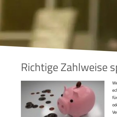
Richtige Zahlweise s
We
ec
fü
od
Ve