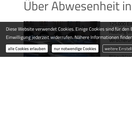
Über Abwesenheit in
125.000 Ein
Diese Website verwendet Cookies. Einige Cookies sind für den 
Häufung in 
Einwilligung jederzeit widerrufen. Nähere Informationen finden
Versicherun
auch dann 
alle Cookies erlauben
nur notwendige Cookies
weitere Einstel
Blitzschlag
allerdings f
Darauf müssen Sie a
achten
Wenn Sie I