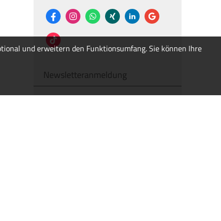
optional und erweitern den Funktionsumfang. Sie können Ihre
Newsletteranmeldung
E-Mail:
Ich bin einverstanden
mit der
Erhebung und Speicherung meiner
Daten zur Übersendung von
Produktinformationen des
Webseitenbetreibers (weitere
Informationen und
Widerrufshinweise in der
Datenschutzerklärung
). *