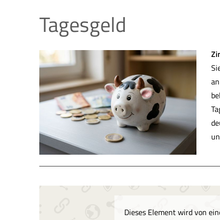
Tages­geld
Zi
Si
an
be
Ta
de
un
Dieses Element wird von eine